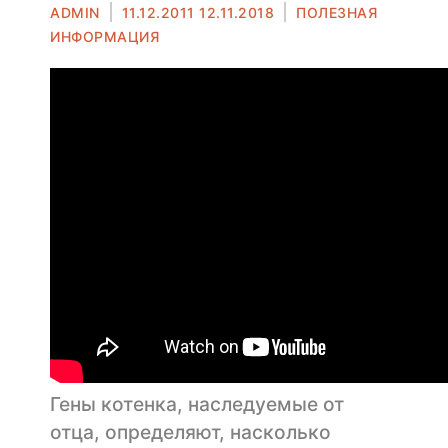
Автор
Опубликовано
ADMIN
11.12.2011
12.11.2018
ПОЛЕЗНАЯ
в
ИНФОРМАЦИЯ
Гены котенка, наследуемые от
отца, определяют, насколько