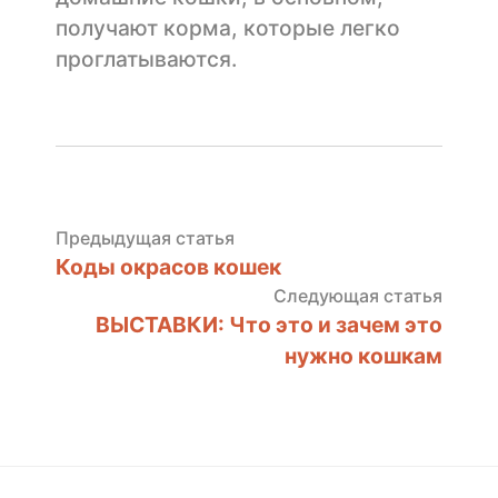
получают корма, которые легко
проглатываются.
Предыдущая статья
Предыдущая
Навигация
Коды окрасов кошек
статья:
по
Следующая статья
След
ВЫСТАВКИ: Что это и зачем это
статья
записям
нужно кошкам